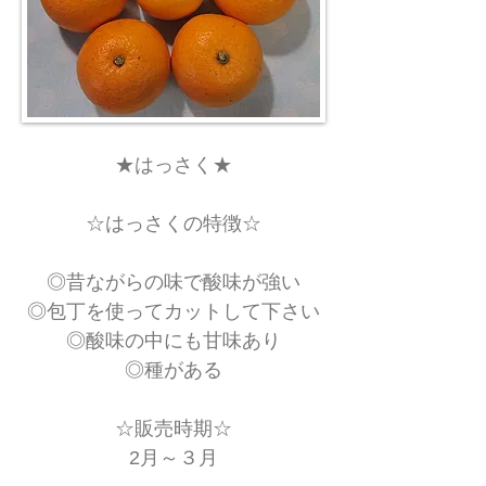
★はっさく★
☆はっさくの特徴☆
◎昔ながらの味で酸味が強い
◎包丁を使ってカットして下さい
◎酸味の中にも甘味あり
​◎種がある
☆販売時期☆
​2月～３月