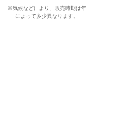
​※気候などにより、販売時期は年
によって多少異なります。
​ご購入を希望の方は
コチラ
から
© 2023
Wix.com
サイト名
を使って作成されました